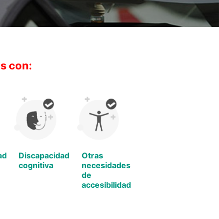
s con:
ad
Discapacidad
Otras
cognitiva
necesidades
de
accesibilidad