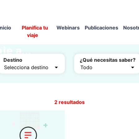
Inicio
Planifica tu
Webinars
Publicaciones
Nosot
viaje
je a...
e-madrid
Destino
¿Qué necesitas saber?
2 resultados