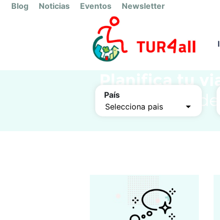
Blog
Noticias
Eventos
Newsletter
Planifica tu via
sierra-norte-d
País